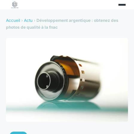
Accueil
›
Actu
›
Développement argentique : obtenez des
photos de qualité à la fnac