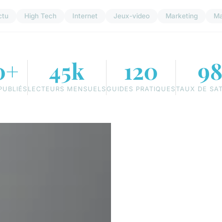
ctu
High Tech
Internet
Jeux-video
Marketing
Ma
0+
45k
120
9
PUBLIÉS
LECTEURS MENSUELS
GUIDES PRATIQUES
TAUX DE SA