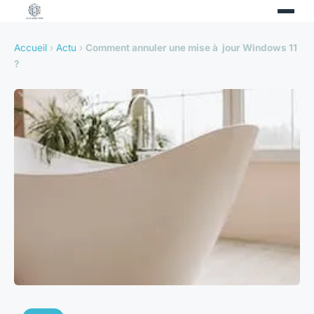
Accueil
›
Actu
›
Comment annuler une mise à jour Windows 11
?